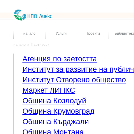
начало
Услуги
Проекти
Библиотек
начало
»
Партньори
Агенция по заетостта
Институт за развитие на публи
Институт Отворено общество
Маркет ЛИНКС
Община Козлодуй
Община Крумовград
Община Кърджали
Община Монтана